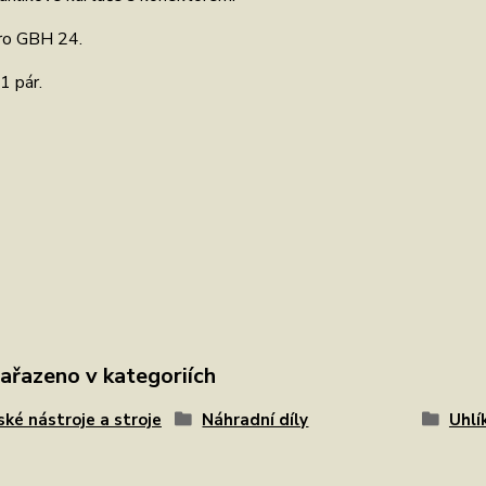
ro GBH 24.
1 pár.
zařazeno v kategoriích
ské nástroje a stroje
Náhradní díly
Uhlí