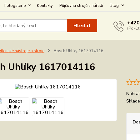
Fotogalerie
Kontakty
Půjčovna strojů a nářadí
Blog
+420
Hledat
(Po-Čt
ílenské nástroje a stroje
Bosch Uhlíky 1617014116
h Uhlíky 1617014116
Náhrad
Sklad
Dos