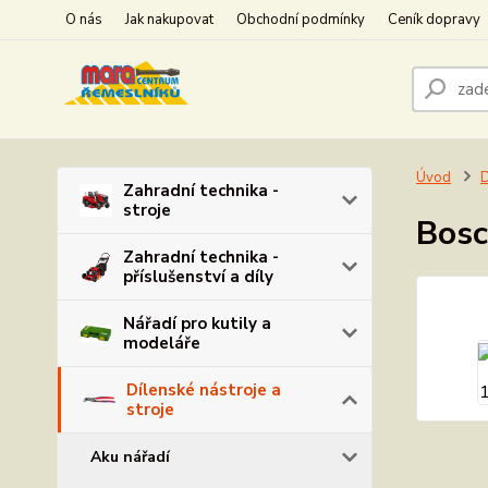
O nás
Jak nakupovat
Obchodní podmínky
Ceník dopravy
Úvod
D
Zahradní technika -
stroje
Bosc
Zahradní technika -
příslušenství a díly
Nářadí pro kutily a
modeláře
Dílenské nástroje a
stroje
Aku nářadí