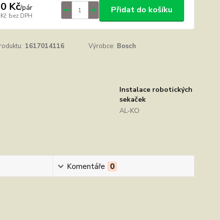
0 Kč
/
pár
Přidat do košíku
 Kč
bez DPH
roduktu:
1617014116
Výrobce:
Bosch
Instalace robotických
sekaček
AL-KO
Komentáře
0