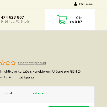
Přihlášení
 474 623 867
0
ks
za
0 Kč
: 9-16 hod; Pá: 9-14)
Ohodnotit produkt
ní uhlíkové kartáče s konektorem. Určené pro GBH 24.
em 1 pár.
celý popis
tupnost
skladem