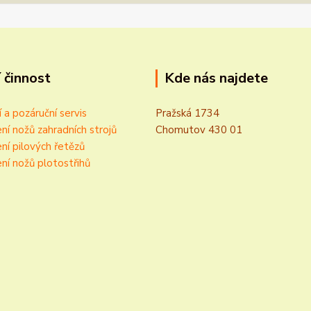
 činnost
Kde nás najdete
í a pozáruční servis
Pražská 1734
ní nožů zahradních strojů
Chomutov 430 01
ní pilových řetězů
ní nožů plotostřihů