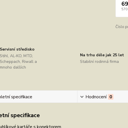
69
570
Číslo p
Servisní středisko
Na trhu déle jak 25 let
Stihl, AL-KO, MTD,
Scheppach, Riwall a
Stabilní rodinná firma
mnoho dalších
etní specifikace
Hodnocení
0
tní specifikace
uhlíkové kartáče s konektorem.