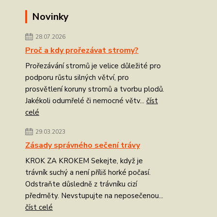
Novinky
28.07.2026
Proč a kdy prořezávat stromy?
Prořezávání stromů je velice důležité pro
podporu růstu silných větví, pro
prosvětlení koruny stromů a tvorbu plodů.
Jakékoli odumřelé či nemocné větv...
číst
celé
29.03.2023
Zásady správného sečení trávy
KROK ZA KROKEM Sekejte, když je
trávník suchý a není příliš horké počasí.
Odstraňte důsledně z trávníku cizí
předměty. Nevstupujte na neposečenou...
číst celé