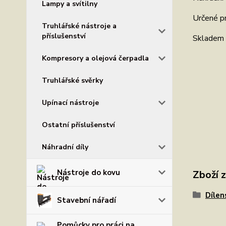
Lampy a svítilny
Určené p
Truhlářské nástroje a
příslušenství
Skladem 
Kompresory a olejová čerpadla
Truhlářské svěrky
Upínací nástroje
Ostatní příslušenství
Náhradní díly
Nástroje do kovu
Zboží 
Dílen
Stavební nářadí
Pomůcky pro práci na