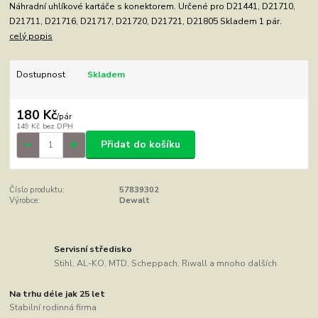
Náhradní uhlíkové kartáče s konektorem. Určené pro D21441, D21710,
D21711, D21716, D21717, D21720, D21721, D21805 Skladem 1 pár.
celý popis
Dostupnost
Skladem
180 Kč
/
pár
149 Kč
bez DPH
Přidat do košíku
Číslo produktu:
57839302
Výrobce:
Dewalt
Servisní středisko
Stihl, AL-KO, MTD, Scheppach, Riwall a mnoho dalších
Na trhu déle jak 25 let
Stabilní rodinná firma