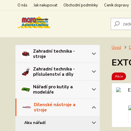
O nás
Jak nakupovat
Obchodní podmínky
Ceník dopravy
Úvod
D
Zahradní technika -
stroje
EXTO
Zahradní technika -
příslušenství a díly
Akce
Nářadí pro kutily a
modeláře
Dílenské nástroje a
stroje
Aku nářadí