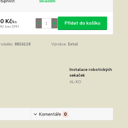
tupnost
skladem
0 Kč
/
ks
Přidat do košíku
 Kč
bez DPH
roduktu:
8816118
Výrobce:
Extol
Instalace robotických
sekaček
AL-KO
Komentáře
0