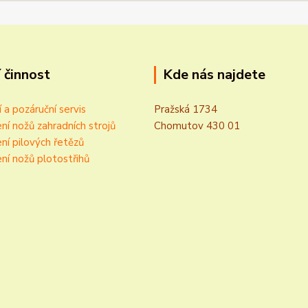
 činnost
Kde nás najdete
í a pozáruční servis
Pražská 1734
ní nožů zahradních strojů
Chomutov 430 01
ní pilových řetězů
ní nožů plotostřihů