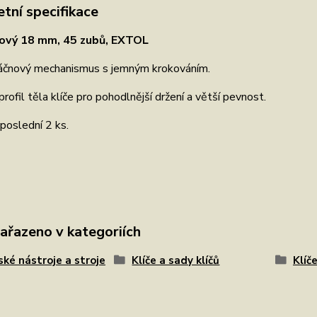
tní specifikace
nový 18 mm, 45 zubů, EXTOL
áčnový mechanismus s jemným krokováním.
profil těla klíče pro pohodlnější držení a větší pevnost.
poslední 2 ks.
zařazeno v kategoriích
ské nástroje a stroje
Klíče a sady klíčů
Klíč