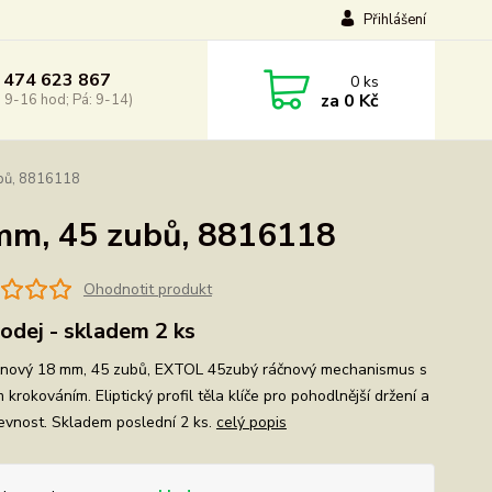
Přihlášení
 474 623 867
0
ks
za
0 Kč
: 9-16 hod; Pá: 9-14)
ubů, 8816118
 mm, 45 zubů, 8816118
Ohodnotit produkt
odej - skladem 2 ks
áčnový 18 mm, 45 zubů, EXTOL 45zubý ráčnový mechanismus s
krokováním. Eliptický profil těla klíče pro pohodlnější držení a
pevnost. Skladem poslední 2 ks.
celý popis