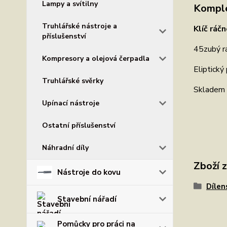
Lampy a svítilny
Komple
Truhlářské nástroje a
Klíč ráč
příslušenství
45zubý r
Kompresory a olejová čerpadla
Eliptický 
Truhlářské svěrky
Skladem 
Upínací nástroje
Ostatní příslušenství
Náhradní díly
Zboží 
Nástroje do kovu
Dílen
Stavební nářadí
Pomůcky pro práci na