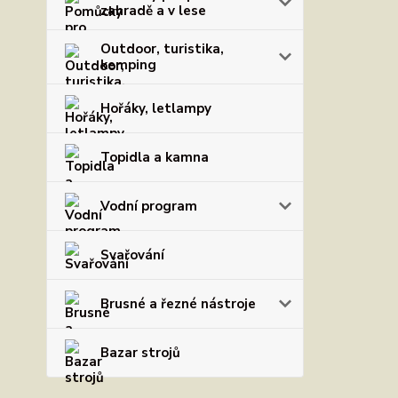
zahradě a v lese
Outdoor, turistika,
kemping
Hořáky, letlampy
Topidla a kamna
Vodní program
Svařování
Brusné a řezné nástroje
Bazar strojů