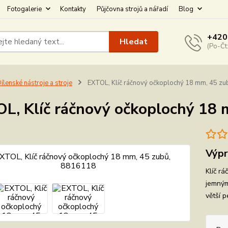
Fotogalerie
Kontakty
Půjčovna strojů a nářadí
Blog
+420
Hledat
(Po-Čt
ílenské nástroje a stroje
EXTOL, Klíč ráčnový očkoplochý 18 mm, 45 z
L, Klíč ráčnový očkoplochý 18
Výpr
Klíč r
jemným 
větší 