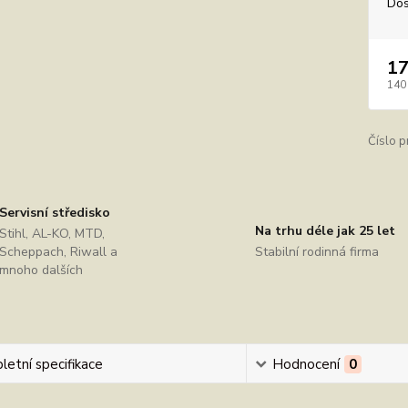
Dos
17
140
Číslo p
Servisní středisko
Na trhu déle jak 25 let
Stihl, AL-KO, MTD,
Scheppach, Riwall a
Stabilní rodinná firma
mnoho dalších
etní specifikace
Hodnocení
0