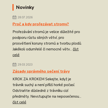
Novinky
28.07.2026
Proč a kdy prořezávat stromy?
Prořezávání stromů je velice důležité pro
podporu růstu silných větví, pro
prosvětlení koruny stromů a tvorbu plodů.
Jakékoli odumřelé či nemocné větv...
číst
celé
29.03.2023
Zásady správného sečení trávy
KROK ZA KROKEM Sekejte, když je
trávník suchý a není příliš horké počasí.
Odstraňte důsledně z trávníku cizí
předměty. Nevstupujte na neposečenou...
číst celé