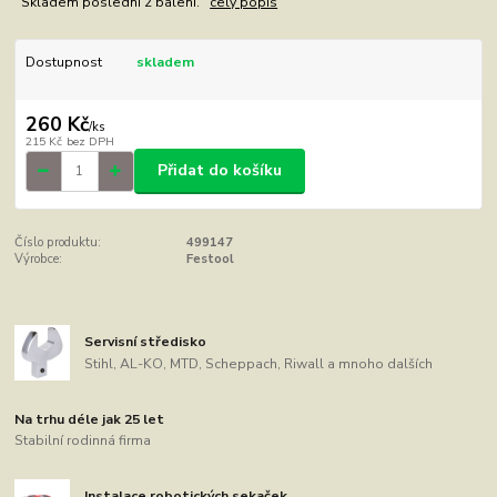
Skladem poslední 2 balení.
celý popis
Dostupnost
skladem
260 Kč
/
ks
215 Kč
bez DPH
Přidat do košíku
Číslo produktu:
499147
Výrobce:
Festool
Servisní středisko
Stihl, AL-KO, MTD, Scheppach, Riwall a mnoho dalších
Na trhu déle jak 25 let
Stabilní rodinná firma
Instalace robotických sekaček