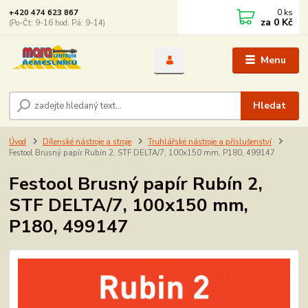
0
ks
+420 474 623 867
za
0 Kč
(Po-Čt: 9-16 hod; Pá: 9-14)
Menu
Hledat
Úvod
Dílenské nástroje a stroje
Truhlářské nástroje a příslušenství
Festool Brusný papír Rubín 2, STF DELTA/7, 100x150 mm, P180, 499147
Festool Brusný papír Rubín 2,
STF DELTA/7, 100x150 mm,
P180, 499147