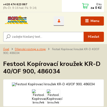
0
ks
+420 474 623 867
za
0 Kč
(Po-Čt: 9-16 hod; Pá: 9-14)
Menu
Hledat
Úvod
Dílenské nástroje a stroje
Festool Kopírovací kroužek KR-D 40/OF
900, 486034
Festool Kopírovací kroužek KR-D
40/OF 900, 486034