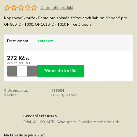
Ohodnotit produkt
Kopírovací kroužek Festo pro snímání frézovacích šablon. Vhodné pro
OF 900, OF 1000, OF 1010, OF 1010 R.
celý popis
Dostupnost
skladem
272 Kč
/
ks
225 Kč
bez DPH
Přidat do košíku
Číslo produktu:
486034
Výrobce:
FESTO/Festool
Servisní středisko
Stihl, AL-KO, MTD, Scheppach, Riwall a mnoho dalších
Na trhu déle jak 25 let