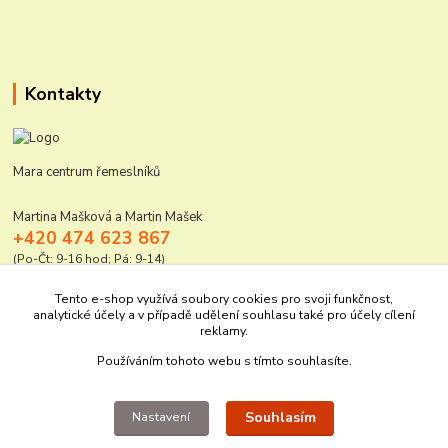
Kontakty
Mara centrum řemeslníků
Martina Mašková a Martin Mašek
+420 474 623 867
(Po-Čt: 9-16 hod; Pá: 9-14)
mara@elektro-naradi.cz
Tento e-shop využívá soubory cookies pro svoji funkčnost,
analytické účely a v případě udělení souhlasu také pro účely cílení
reklamy.
Používáním tohoto webu s tímto souhlasíte.
Souhlasím
Nastavení
Upravit sběr cookies.