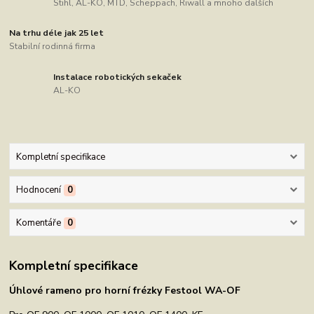
Stihl, AL-KO, MTD, Scheppach, Riwall a mnoho dalších
Na trhu déle jak 25 let
Stabilní rodinná firma
Instalace robotických sekaček
AL-KO
Kompletní specifikace
Hodnocení
0
Komentáře
0
Kompletní specifikace
Úhlové rameno pro horní frézky Festool WA-OF