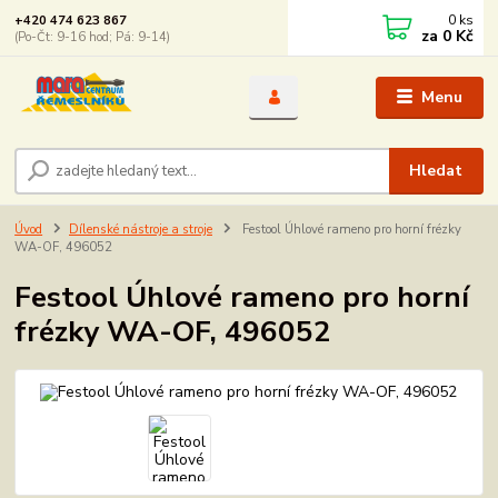
0
ks
+420 474 623 867
za
0 Kč
(Po-Čt: 9-16 hod; Pá: 9-14)
Menu
Hledat
Úvod
Dílenské nástroje a stroje
Festool Úhlové rameno pro horní frézky
WA-OF, 496052
Festool Úhlové rameno pro horní
frézky WA-OF, 496052