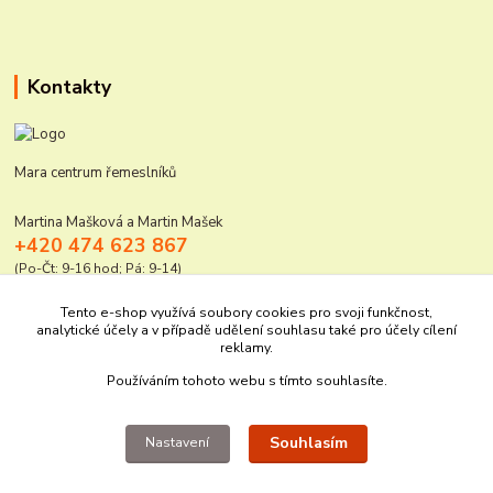
Kontakty
Mara centrum řemeslníků
Martina Mašková a Martin Mašek
+420 474 623 867
(Po-Čt: 9-16 hod; Pá: 9-14)
mara@elektro-naradi.cz
Tento e-shop využívá soubory cookies pro svoji funkčnost,
analytické účely a v případě udělení souhlasu také pro účely cílení
reklamy.
Používáním tohoto webu s tímto souhlasíte.
Souhlasím
Nastavení
Upravit sběr cookies.