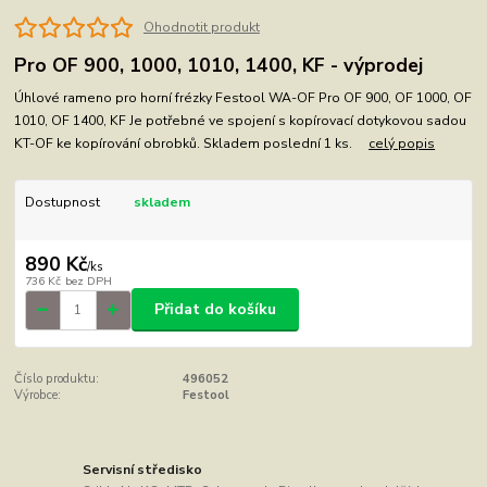
Ohodnotit produkt
Pro OF 900, 1000, 1010, 1400, KF - výprodej
Úhlové rameno pro horní frézky Festool WA-OF Pro OF 900, OF 1000, OF
1010, OF 1400, KF Je potřebné ve spojení s kopírovací dotykovou sadou
KT-OF ke kopírování obrobků. Skladem poslední 1 ks.
celý popis
Dostupnost
skladem
890 Kč
/
ks
736 Kč
bez DPH
Přidat do košíku
Číslo produktu:
496052
Výrobce:
Festool
Servisní středisko