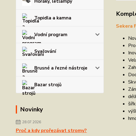
Hořáky, letlampy
Komple
Topidla a kamna
Sekera 
Vodní program
Nov
Pro
Svařování
Ino
Vel
Zah
Brusné a řezné nástroje
Dod
Skv
Bazar strojů
Zár
dél
šíř
Novinky
výš
hmo
28.07.2026
Proč a kdy prořezávat stromy?