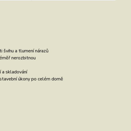
ti švihu a tlumení nárazů
téměř nerozbitnou
 a skladování
ší stavební úkony po celém domě