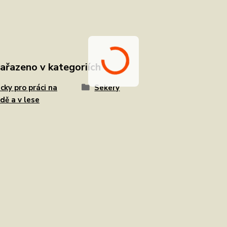
zařazeno v kategoriích
ky pro práci na
Sekery
dě a v lese