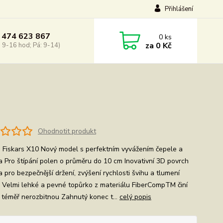
Přihlášení
 474 623 867
0
ks
za
0 Kč
: 9-16 hod; Pá: 9-14)
Ohodnotit produkt
 Fiskars X10 Nový model s perfektním vyvážením čepele a
a Pro štípání polen o průměru do 10 cm Inovativní 3D povrch
 pro bezpečnější držení, zvýšení rychlosti švihu a tlumení
 Velmi lehké a pevné topůrko z materiálu FiberCompTM činí
 téměř nerozbitnou Zahnutý konec t...
celý popis