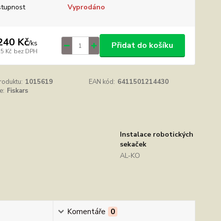
tupnost
Vyprodáno
240 Kč
/
ks
Přidat do košíku
25 Kč
bez DPH
roduktu:
1015619
EAN kód:
6411501214430
e:
Fiskars
Instalace robotických
sekaček
AL-KO
Komentáře
0