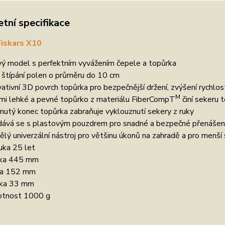
tní specifikace
Fiskars X10
ý model s perfektním vyvážením čepele a topůrka
 štípání polen o průměru do 10 cm
vativní 3D povrch topůrka pro bezpečnější držení, zvýšení rychlos
M
mi lehké a pevné topůrko z materiálu FiberCompT
činí sekeru 
nutý konec topůrka zabraňuje vyklouznutí sekery z ruky
ává se s plastovým pouzdrem pro snadné a bezpečné přenášení
ělý univerzální nástroj pro většinu úkonů na zahradě a pro men
uka 25 let
ka 445 mm
ka 152 mm
ka 33 mm
tnost 1000 g