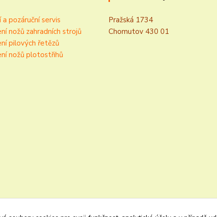
í a pozáruční servis
Pražská 1734
ní nožů zahradních strojů
Chomutov 430 01
ní pilových řetězů
ní nožů plotostřihů