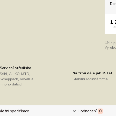
Dos
1 
1 0
Číslo p
Výrobc
Servisní středisko
Na trhu déle jak 25 let
Stihl, AL-KO, MTD,
Scheppach, Riwall a
Stabilní rodinná firma
mnoho dalších
etní specifikace
Hodnocení
0