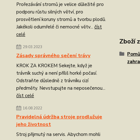
Prořezávání stromů je velice důležité pro
podporu růstu silných větví, pro
prosvětlení koruny stromů a tvorbu plodů.
Jakékoli odumřelé či nemocné větv...
číst
celé
Zboží 
29.03.2023
Pomůc
Zásady správného sečení trávy
zahra
KROK ZA KROKEM Sekejte, když je
trávník suchý a není příliš horké počasí.
Odstraňte důsledně z trávníku cizí
předměty. Nevstupujte na neposečenou...
číst celé
16.08.2022
Pravidelná údržba stroje prodlužuje
jeho životnost
Stroj přijmutý na servis. Abychom mohli