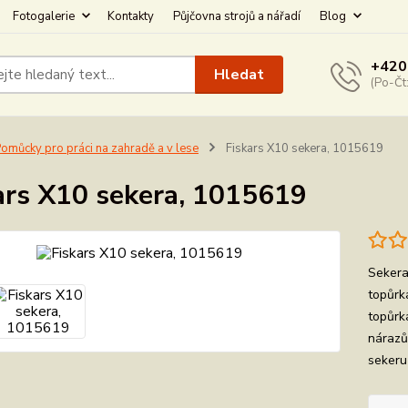
Fotogalerie
Kontakty
Půjčovna strojů a nářadí
Blog
+420
Hledat
(Po-Čt
omůcky pro práci na zahradě a v lese
Fiskars X10 sekera, 1015619
ars X10 sekera, 1015619
Sekera
topůrk
topůrka
nárazů
sekeru