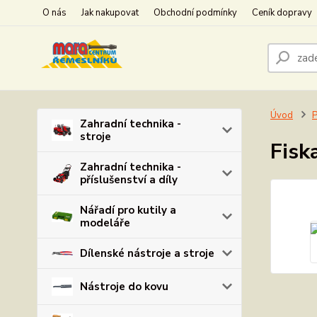
O nás
Jak nakupovat
Obchodní podmínky
Ceník dopravy
Úvod
P
Zahradní technika -
stroje
Fisk
Zahradní technika -
příslušenství a díly
Nářadí pro kutily a
modeláře
Dílenské nástroje a stroje
Nástroje do kovu