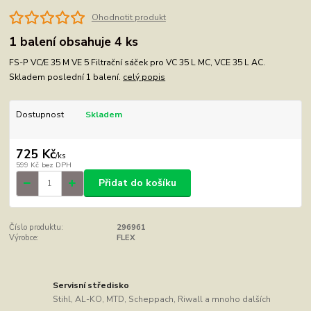
Ohodnotit produkt
1 balení obsahuje 4 ks
FS-P VC/E 35 M VE 5 Filtrační sáček pro VC 35 L MC, VCE 35 L AC.
Skladem poslední 1 balení.
celý popis
Dostupnost
Skladem
725 Kč
/
ks
599 Kč
bez DPH
Přidat do košíku
Číslo produktu:
296961
Výrobce:
FLEX
Servisní středisko
Stihl, AL-KO, MTD, Scheppach, Riwall a mnoho dalších