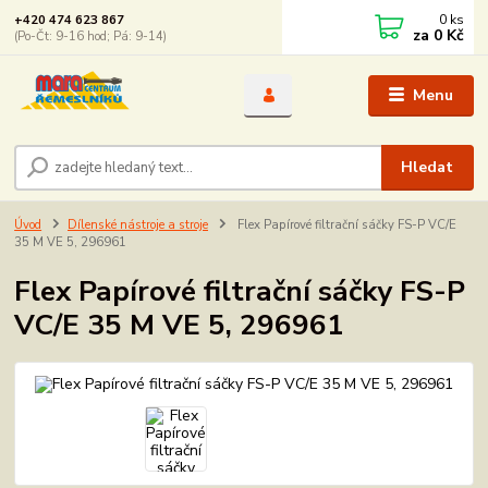
0
ks
+420 474 623 867
za
0 Kč
(Po-Čt: 9-16 hod; Pá: 9-14)
Menu
Hledat
Úvod
Dílenské nástroje a stroje
Flex Papírové filtrační sáčky FS-P VC/E
35 M VE 5, 296961
Flex Papírové filtrační sáčky FS-P
VC/E 35 M VE 5, 296961