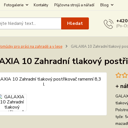
Fotogalerie
Kontakty
Půjčovna strojů a nářadí
Blog
+420
Hledat
(Po-Čt
omůcky pro práci na zahradě a v lese
GALAXIA 10 Zahradní tlakový post
XIA 10 Zahradní tlakový postři
+ ná
GALAXI
tlakov
Polstr
tyče: 5
mazadl