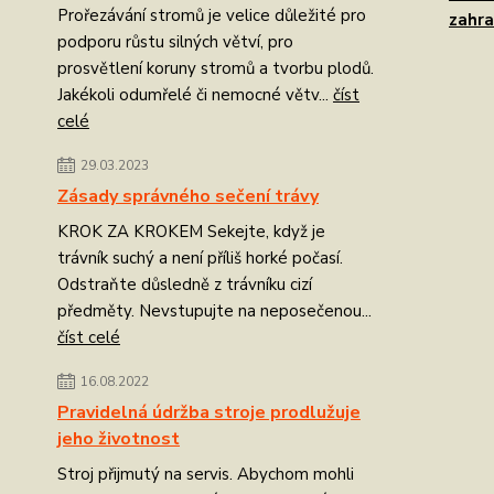
Prořezávání stromů je velice důležité pro
zahra
podporu růstu silných větví, pro
prosvětlení koruny stromů a tvorbu plodů.
Jakékoli odumřelé či nemocné větv...
číst
celé
29.03.2023
Zásady správného sečení trávy
KROK ZA KROKEM Sekejte, když je
trávník suchý a není příliš horké počasí.
Odstraňte důsledně z trávníku cizí
předměty. Nevstupujte na neposečenou...
číst celé
16.08.2022
Pravidelná údržba stroje prodlužuje
jeho životnost
Stroj přijmutý na servis. Abychom mohli