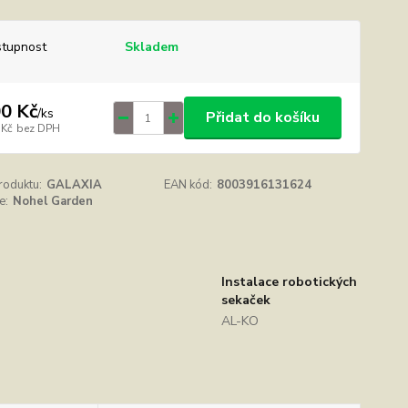
tupnost
Skladem
0 Kč
/
ks
Přidat do košíku
 Kč
bez DPH
roduktu:
GALAXIA
EAN kód:
8003916131624
e:
Nohel Garden
Instalace robotických
sekaček
AL-KO