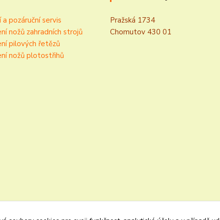
í a pozáruční servis
Pražská 1734
ní nožů zahradních strojů
Chomutov 430 01
ní pilových řetězů
ní nožů plotostřihů