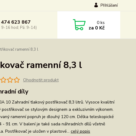
Přihlášení
 474 623 867
0
ks
za
0 Kč
: 9-16 hod; Pá: 9-14)
řikovač ramenní 8,3 l
kovač ramenní 8,3 l
Ohodnotit produkt
hradní díly
A 10 Zahradní tlakový postřikovač 8,3 litrů. Vysoce kvalitní
ý postřikovač se stylovým designem a exkluzivním výkonem.
ovaný ramenní popruh je dlouhý 120 cm. Délka teleskopické
4 - 91 cm. V balení je také sada náhradních dílů včetně
a. Postřikovač je uložen v plastové...
celý popis