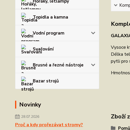
Hořáky, letlampy
Kompl
Topidla a kamna
Komple
Vodní program
GALAXIA 
Vysoce kv
Svařování
Délka tel
pytli pro
Brusné a řezné nástroje
Hmotnost
Bazar strojů
Novinky
Zboží 
28.07.2026
Proč a kdy prořezávat stromy?
Pomůc