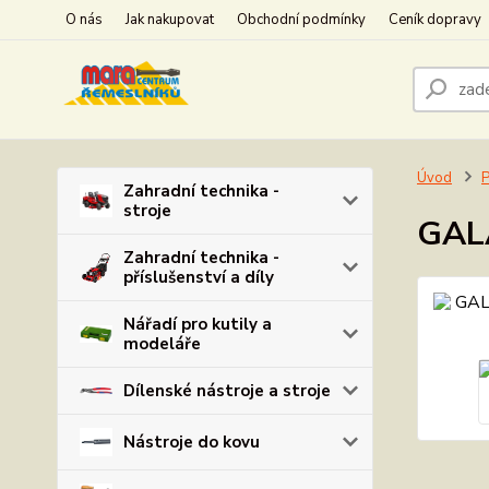
O nás
Jak nakupovat
Obchodní podmínky
Ceník dopravy
Úvod
P
Zahradní technika -
stroje
GALA
Zahradní technika -
příslušenství a díly
Nářadí pro kutily a
modeláře
Dílenské nástroje a stroje
Nástroje do kovu