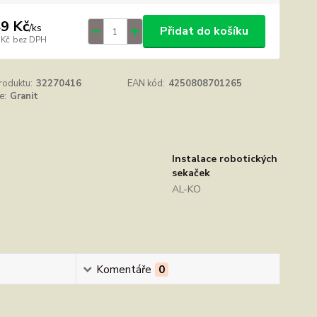
9 Kč
/
ks
Přidat do košíku
 Kč
bez DPH
roduktu:
32270416
EAN kód:
4250808701265
e:
Granit
Instalace robotických
sekaček
AL-KO
Komentáře
0