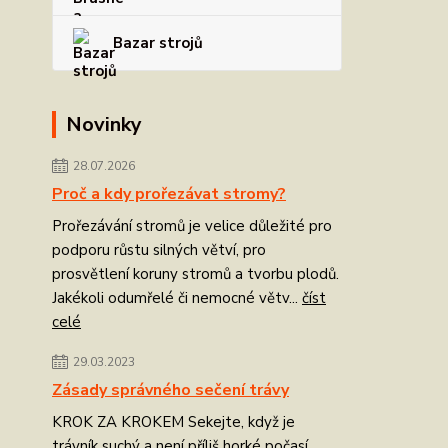
Bazar strojů
Novinky
28.07.2026
Proč a kdy prořezávat stromy?
Prořezávání stromů je velice důležité pro
podporu růstu silných větví, pro
prosvětlení koruny stromů a tvorbu plodů.
Jakékoli odumřelé či nemocné větv...
číst
celé
29.03.2023
Zásady správného sečení trávy
KROK ZA KROKEM Sekejte, když je
trávník suchý a není příliš horké počasí.