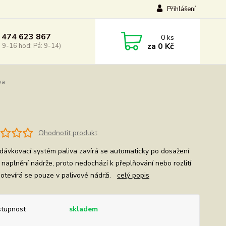
Přihlášení
 474 623 867
0
ks
za
0 Kč
: 9-16 hod; Pá: 9-14)
va
Ohodnotit produkt
 dávkovací systém paliva zavírá se automaticky po dosažení
 naplnění nádrže, proto nedochází k přeplňování nebo rozlití
, otevírá se pouze v palivové nádrži.
celý popis
tupnost
skladem