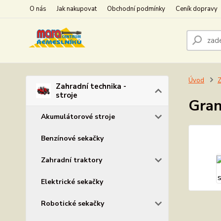
O nás
Jak nakupovat
Obchodní podmínky
Ceník dopravy
Úvod
Z
Zahradní technika -
stroje
Gran
Akumulátorové stroje
Benzínové sekačky
Zahradní traktory
Elektrické sekačky
Robotické sekačky