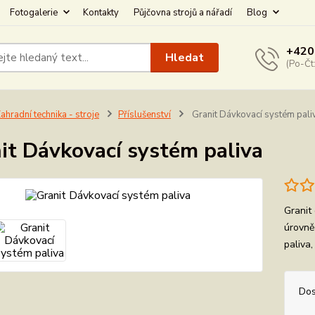
Fotogalerie
Kontakty
Půjčovna strojů a nářadí
Blog
+420
Hledat
(Po-Čt
ahradní technika - stroje
Příslušenství
Granit Dávkovací systém pali
it Dávkovací systém paliva
Granit
úrovně
paliva
Dos