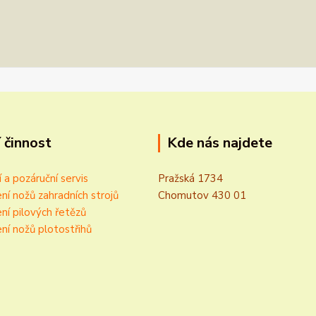
 činnost
Kde nás najdete
í a pozáruční servis
Pražská 1734
ní nožů zahradních strojů
Chomutov 430 01
ní pilových řetězů
ní nožů plotostřihů