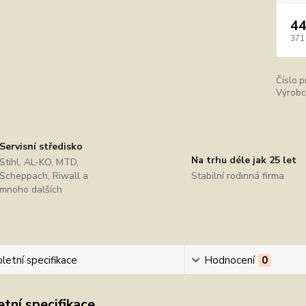
44
371
Číslo p
Výrobc
Servisní středisko
Na trhu déle jak 25 let
Stihl, AL-KO, MTD,
Scheppach, Riwall a
Stabilní rodinná firma
mnoho dalších
etní specifikace
Hodnocení
0
tní specifikace