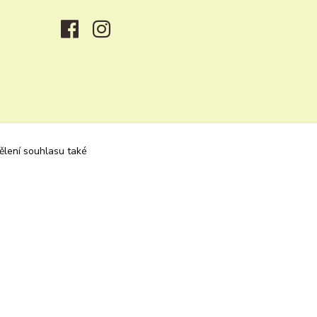
dělení souhlasu také
Vytvořeno na
Eshop-rychle.cz