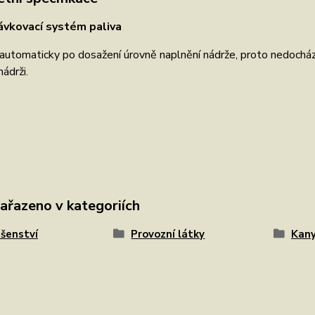
ávkovací systém paliva
 automaticky po dosažení úrovně naplnění nádrže, proto nedochází
nádrži.
zařazeno v kategoriích
ušenství
Provozní látky
Kany