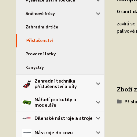
Vysavače listí a foukače
Granit d
Sněhové frézy
zavírá se
Zahradní drtiče
palivové 
Příslušenství
Provozní látky
Kanystry
Zahradní technika -
příslušenství a díly
Zboží 
Nářadí pro kutily a
Přísl
modeláře
Dílenské nástroje a stroje
Nástroje do kovu