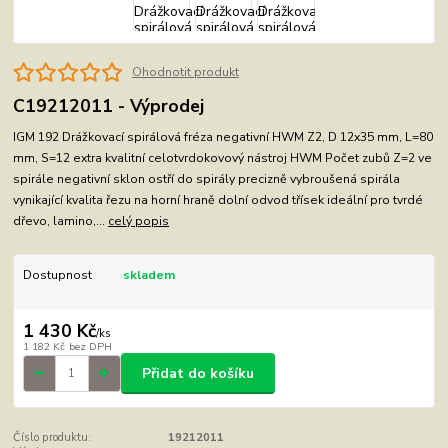
Ohodnotit produkt
C19212011 - Výprodej
IGM 192 Drážkovací spirálová fréza negativní HWM Z2, D 12x35 mm, L=80
mm, S=12 extra kvalitní celotvrdokovový nástroj HWM Počet zubů Z=2 ve
spirále negativní sklon ostří do spirály precizně vybroušená spirála
vynikající kvalita řezu na horní hraně dolní odvod třísek ideální pro tvrdé
dřevo, lamino,...
celý popis
Dostupnost
skladem
1 430 Kč
/
ks
1 182 Kč
bez DPH
Přidat do košíku
Číslo produktu:
19212011