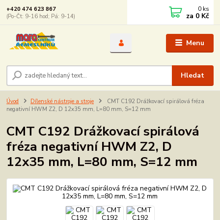
0
ks
+420 474 623 867
za
0 Kč
(Po-Čt: 9-16 hod; Pá: 9-14)
Menu
Hledat
Úvod
Dílenské nástroje a stroje
CMT C192 Drážkovací spirálová fréza
negativní HWM Z2, D 12x35 mm, L=80 mm, S=12 mm
CMT C192 Drážkovací spirálová
fréza negativní HWM Z2, D
12x35 mm, L=80 mm, S=12 mm