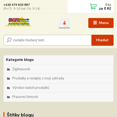
0
ks
+420 474 623 867
za
0 Kč
(Po-Čt: 9-16 hod; Pá: 9-14)
Menu
Hledat
Kategorie blogu
Zajímavosti
Produkty a recepty z mojí zahrady
Výrobci našich produktů
Pracovní činnosti
Štítky blogu