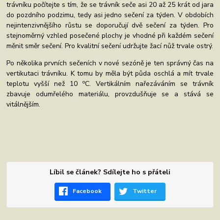
trávníku počítejte s tím, že se trávník seče asi 20 až 25 krát od jara
do pozdního podzimu, tedy asi jedno sečení za týden. V obdobích
nejintenzivnějšího růstu se doporučují dvě sečení za týden. Pro
stejnoměrný vzhled posečené plochy je vhodné při každém sečení
měnit směr sečení. Pro kvalitní sečení udržujte žací nůž trvale ostrý.
Po několika prvních sečeních v nové sezóně je ten správný čas na
vertikutaci trávníku. K tomu by měla být půda oschlá a mít trvale
o
teplotu vyšší než 10
C. Vertikálním nařezáváním se trávník
zbavuje odumřelého materiálu, provzdušňuje se a stává se
vitálnějším.
Líbil se článek? Sdílejte ho s přáteli
Facebook
Twitter