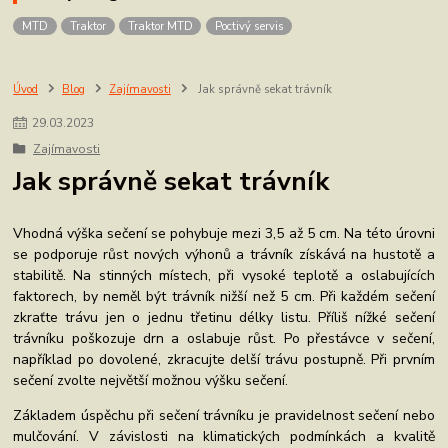
MTD
Traktor
Traktor MTD
Poctivý servis
Úvod
Blog
Zajímavosti
Jak správně sekat trávník
29
.
03
.
2023
Zajímavosti
Jak správně sekat trávník
Vhodná výška sečení se pohybuje mezi 3,5 až 5 cm. Na této úrovni
se podporuje růst nových výhonů a trávník získává na hustotě a
stabilitě. Na stinných místech, při vysoké teplotě a oslabujících
faktorech, by neměl být trávník nižší než 5 cm. Při každém sečení
zkraťte trávu jen o jednu třetinu délky listu. Příliš nížké sečení
trávníku poškozuje drn a oslabuje růst. Po přestávce v sečení,
například po dovolené, zkracujte delší trávu postupně. Při prvním
sečení zvolte největší možnou výšku sečení.
Základem úspěchu při sečení trávníku je pravidelnost sečení nebo
mulčování. V závislosti na klimatických podmínkách a kvalitě