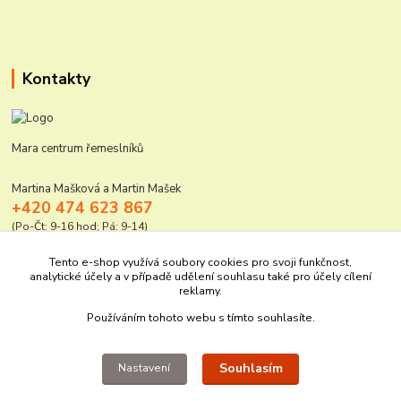
Kontakty
Mara centrum řemeslníků
Martina Mašková a Martin Mašek
+420 474 623 867
(Po-Čt: 9-16 hod; Pá: 9-14)
mara@elektro-naradi.cz
Tento e-shop využívá soubory cookies pro svoji funkčnost,
analytické účely a v případě udělení souhlasu také pro účely cílení
reklamy.
Používáním tohoto webu s tímto souhlasíte.
Souhlasím
Nastavení
Upravit sběr cookies.