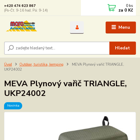
0
ks
+420 474 623 867
za
0 Kč
(Po-Čt: 9-16 hod; Pá: 9-14)
Menu
Hledat
Úvod
Outdoor, turistika, kemping
MEVA Plynový vařič TRIANGLE,
UKP24002
MEVA Plynový vařič TRIANGLE,
UKP24002
Novinka