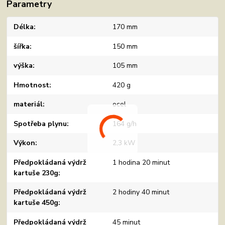
Parametry
Délka
170 mm
šířka
150 mm
výška
105 mm
Hmotnost
420 g
materiál
ocel
Spotřeba plynu
164 g/h
Výkon
2,3 kW
Předpokládaná výdrž
1 hodina 20 minut
kartuše 230g
Předpokládaná výdrž
2 hodiny 40 minut
kartuše 450g
Předpokládaná výdrž
45 minut