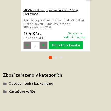
MEVA Kartuše plynová na závit 100 g,
MEVA Kartuš
UKP02008
UKP02007
Kartuše plynová na závit 7/16" MEVA, 100 g
Kartuše plyn
Složení plynu: Butan 3%+propan
Složení ply
25%+isobutan 72%.
27%+isobu
105 Kč
170 Kč
Skladem v
/
ks
/
ks
externím skladu
87 Kč
bez DPH
140 Kč
bez 
Přidat do košíku
Zboží zařazeno v kategoriích
Outdoor, turistika, kemping
Kartušové vařiče