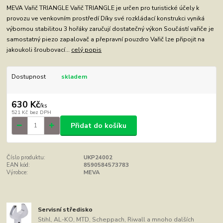
MEVA Vařič TRIANGLE Vařič TRIANGLE je určen pro turistické účely k
provozu ve venkovním prostředí Díky své rozkládací konstrukci vyniká
výbornou stabilitou 3 hořáky zaručují dostatečný výkon Součástí vařiče je
samostatný piezo zapalovač a přepravní pouzdro Vařič lze připojit na
jakoukoli šroubovací...
celý popis
Dostupnost
skladem
630 Kč
/
ks
521 Kč
bez DPH
Přidat do košíku
Číslo produktu:
UKP24002
EAN kód:
8590584573783
Výrobce:
MEVA
Servisní středisko
Stihl, AL-KO, MTD, Scheppach, Riwall a mnoho dalších