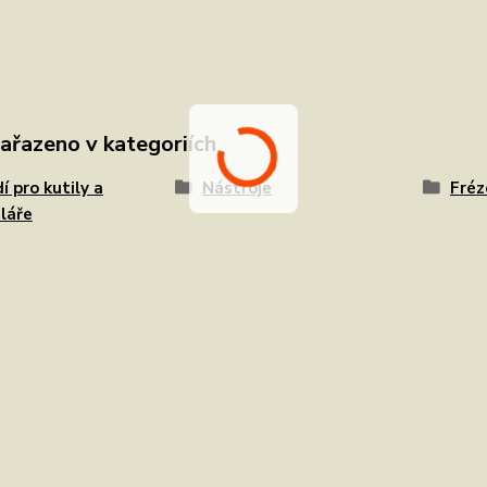
zařazeno v kategoriích
í pro kutily a
Nástroje
Fréz
láře