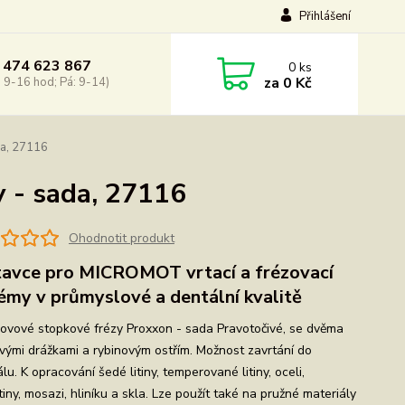
Přihlášení
 474 623 867
0
ks
za
0 Kč
: 9-16 hod; Pá: 9-14)
da, 27116
 - sada, 27116
Ohodnotit produkt
avce pro MICROMOT vrtací a frézovací
émy v průmyslové a dentální kvalitě
ovové stopkové frézy Proxxon - sada Pravotočivé, se dvěma
ovými drážkami a rybinovým ostřím. Možnost zavrtání do
lu. K opracování šedé litiny, temperované litiny, oceli,
tiny, mosazi, hliníku a skla. Lze použít také na pružné materiály