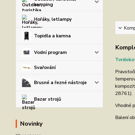
kemping
Hořáky, letlampy
Kompl
Topidla a kamna
Komple
Vodní program
Tvrdoko
Svařování
Pravotoči
temperova
Brusné a řezné nástroje
kompozity
28761).
Bazar strojů
Vhodné pr
Balení ob
Novinky