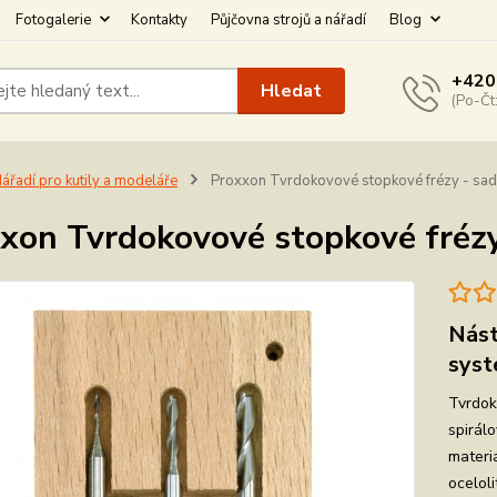
Fotogalerie
Kontakty
Půjčovna strojů a nářadí
Blog
+420
Hledat
(Po-Čt
ářadí pro kutily a modeláře
Proxxon Tvrdokovové stopkové frézy - sa
xon Tvrdokovové stopkové frézy
Nást
syst
Tvrdok
spirál
materiá
oceloli