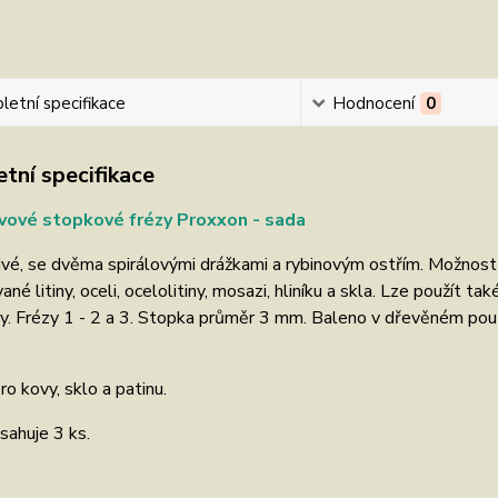
etní specifikace
Hodnocení
0
tní specifikace
vové stopkové frézy Proxxon - sada
vé, se dvěma spirálovými drážkami a rybinovým ostřím. Možnost z
né litiny, oceli, ocelolitiny, mosazi, hliníku a skla. Lze použít ta
. Frézy 1 - 2 a 3. Stopka průměr 3 mm. Baleno v dřevěném pouzd
o kovy, sklo a patinu.
sahuje 3 ks.