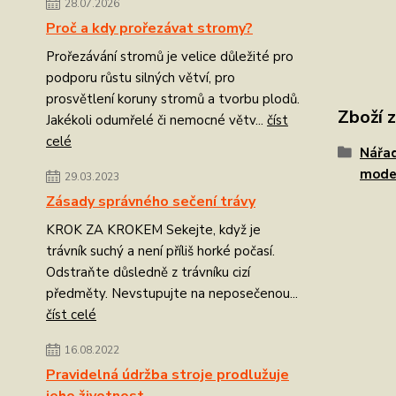
28.07.2026
Proč a kdy prořezávat stromy?
Prořezávání stromů je velice důležité pro
podporu růstu silných větví, pro
prosvětlení koruny stromů a tvorbu plodů.
Zboží 
Jakékoli odumřelé či nemocné větv...
číst
celé
Nářad
mode
29.03.2023
Zásady správného sečení trávy
KROK ZA KROKEM Sekejte, když je
trávník suchý a není příliš horké počasí.
Odstraňte důsledně z trávníku cizí
předměty. Nevstupujte na neposečenou...
číst celé
16.08.2022
Pravidelná údržba stroje prodlužuje
jeho životnost