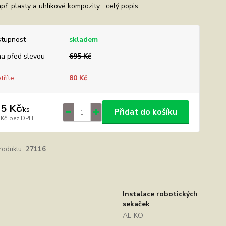
př. plasty a uhlíkové kompozity...
celý popis
tupnost
skladem
a před slevou
695 Kč
tříte
80 Kč
5 Kč
/
ks
Přidat do košíku
 Kč
bez DPH
roduktu:
27116
Instalace robotických
sekaček
AL-KO