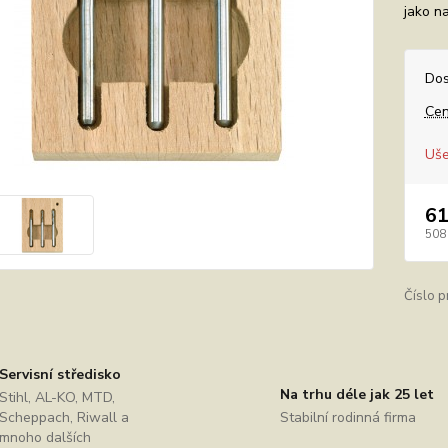
jako na
Dos
Cen
Uše
61
508
Číslo p
Servisní středisko
Na trhu déle jak 25 let
Stihl, AL-KO, MTD,
Scheppach, Riwall a
Stabilní rodinná firma
mnoho dalších