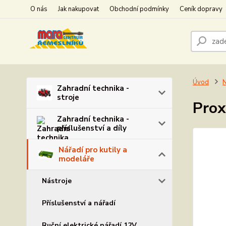
O nás
Jak nakupovat
Obchodní podmínky
Ceník dopravy
Úvod
N
Zahradní technika -
stroje
Prox
Zahradní technika -
příslušenství a díly
Nářadí pro kutily a
modeláře
Nástroje
Příslušenství a nářadí
Ruční elektrické nářadí 12V