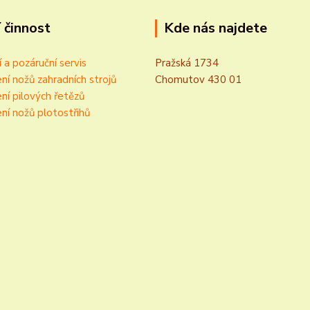
 činnost
Kde nás najdete
í a pozáruční servis
Pražská 1734
ní nožů zahradních strojů
Chomutov 430 01
ní pilových řetězů
ní nožů plotostřihů