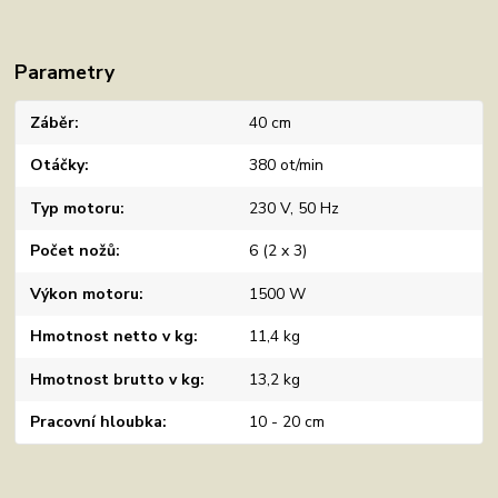
Parametry
Záběr
40 cm
Otáčky
380 ot/min
Typ motoru
230 V, 50 Hz
Počet nožů
6 (2 x 3)
Výkon motoru
1500 W
Hmotnost netto v kg
11,4 kg
Hmotnost brutto v kg
13,2 kg
Pracovní hloubka
10 - 20 cm