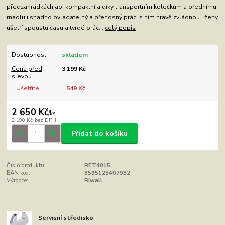
předzahrádkách ap. kompaktní a díky transportním kolečkům a přednímu
madlu i snadno ovladatelný a přenosný práci s ním hravě zvládnou i ženy
ušetří spoustu času a tvrdé prác...
celý popis
Dostupnost
skladem
Cena před
3 199 Kč
slevou
Ušetříte
549 Kč
2 650 Kč
/
ks
2 190 Kč
bez DPH
Přidat do košíku
Číslo produktu:
RET4015
EAN kód:
8595123407932
Výrobce:
Riwall
Servisní středisko