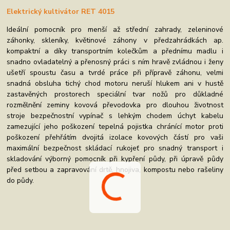
Elektrický kultivátor RET 4015
Ideální pomocník pro menší až střední zahrady, zeleninové
záhonky, skleníky, květinové záhony v předzahrádkách ap.
kompaktní a díky transportním kolečkům a přednímu madlu i
snadno ovladatelný a přenosný práci s ním hravě zvládnou i ženy
ušetří spoustu času a tvrdé práce při přípravě záhonu, velmi
snadná obsluha tichý chod motoru neruší hlukem ani v hustě
zastavěných prostorech speciální tvar nožů pro důkladné
rozmělnění zeminy kovová převodovka pro dlouhou životnost
stroje bezpečnostní vypínač s lehkým chodem úchyt kabelu
zamezující jeho poškození tepelná pojistka chránící motor proti
poškození přehřátím dvojitá izolace kovových částí pro vaši
maximální bezpečnost skládací rukojeť pro snadný transport i
skladování výborný pomocník při kypření půdy, při úpravě půdy
před setbou a zapravování drtě, hnojiva, kompostu nebo rašeliny
do půdy.