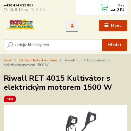
0
ks
+420 474 623 867
za
0 Kč
(Po-Čt: 9-16 hod; Pá: 9-14)
Menu
Hledat
Úvod
Zahradní technika - stroje
Riwall RET 4015 Kultivátor s
elektrickým motorem 1500 W
Riwall RET 4015 Kultivátor s
elektrickým motorem 1500 W
Akce