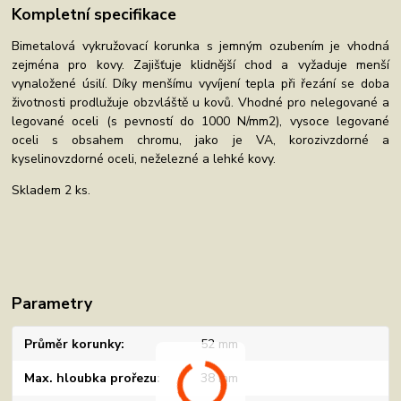
Kompletní specifikace
Bimetalová vykružovací korunka s jemným ozubením je vhodná
zejména pro kovy. Zajišťuje klidnější chod a vyžaduje menší
vynaložené úsilí. Díky menšímu vyvíjení tepla při řezání se doba
životnosti prodlužuje obzvláště u kovů. Vhodné pro nelegované a
legované oceli (s pevností do 1000 N/mm2), vysoce legované
oceli s obsahem chromu, jako je VA, korozivzdorné a
kyselinovzdorné oceli, neželezné a lehké kovy.
Skladem 2 ks.
Parametry
Průměr korunky
52 mm
Max. hloubka prořezu
38 mm