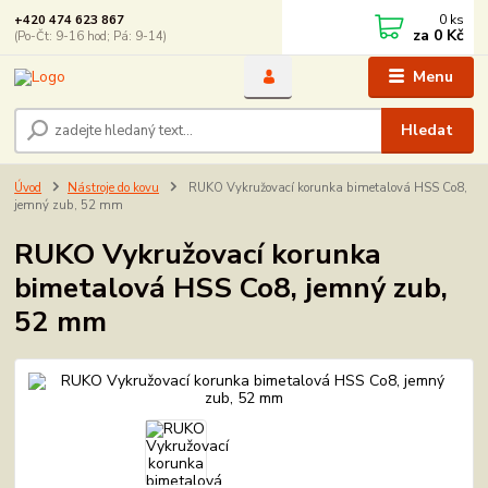
0
ks
+420 474 623 867
za
0 Kč
(Po-Čt: 9-16 hod; Pá: 9-14)
Menu
Hledat
Úvod
Nástroje do kovu
RUKO Vykružovací korunka bimetalová HSS Co8,
jemný zub, 52 mm
RUKO Vykružovací korunka
bimetalová HSS Co8, jemný zub,
52 mm