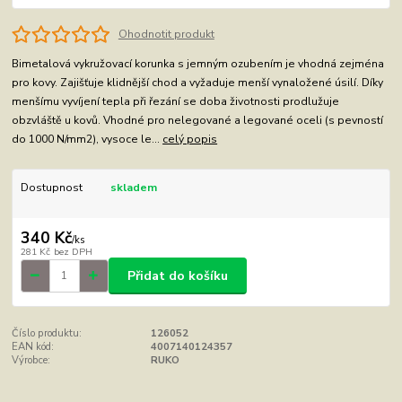
Ohodnotit produkt
Bimetalová vykružovací korunka s jemným ozubením je vhodná zejména
pro kovy. Zajišťuje klidnější chod a vyžaduje menší vynaložené úsilí. Díky
menšímu vyvíjení tepla při řezání se doba životnosti prodlužuje
obzvláště u kovů. Vhodné pro nelegované a legované oceli (s pevností
do 1000 N/mm2), vysoce le...
celý popis
Dostupnost
skladem
340 Kč
/
ks
281 Kč
bez DPH
Přidat do košíku
Číslo produktu:
126052
EAN kód:
4007140124357
Výrobce:
RUKO