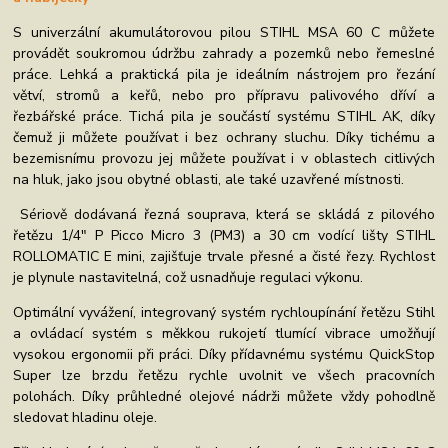
S univerzální akumulátorovou pilou STIHL MSA 60 C můžete
provádět soukromou údržbu zahrady a pozemků nebo řemeslné
práce. Lehká a praktická pila je ideálním nástrojem pro řezání
větví, stromů a keřů, nebo pro přípravu palivového dříví a
řezbářské práce. Tichá pila je součástí systému STIHL AK, díky
čemuž ji můžete používat i bez ochrany sluchu. Díky tichému a
bezemisnímu provozu jej můžete používat i v oblastech citlivých
na hluk, jako jsou obytné oblasti, ale také uzavřené místnosti.
Sériově dodávaná řezná souprava, která se skládá z pilového
řetězu 1/4" P Picco Micro 3 (PM3) a 30 cm vodící lišty STIHL
ROLLOMATIC E mini, zajišťuje trvale přesné a čisté řezy. Rychlost
je plynule nastavitelná, což usnadňuje regulaci výkonu.
Optimální vyvážení, integrovaný systém rychloupínání řetězu Stihl
a ovládací systém s měkkou rukojetí tlumící vibrace umožňují
vysokou ergonomii při práci. Díky přídavnému systému QuickStop
Super lze brzdu řetězu rychle uvolnit ve všech pracovních
polohách. Díky průhledné olejové nádrži můžete vždy pohodlně
sledovat hladinu oleje.