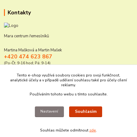
Kontakty
Mara centrum řemeslníků
Martina Mašková a Martin Mašek
+420 474 623 867
(Po-Čt: 9-16 hod; Pá: 9-14)
mara@elektro-naradi.cz
Tento e-shop využívá soubory cookies pro svoji funkčnost,
analytické účely a v případě udělení souhlasu také pro účely cílení
reklamy.
Používáním tohoto webu s tímto souhlasíte.
Souhlasím
Nastavení
Upravit sběr cookies.
Souhlas můžete odmítnout
zde
.
Vytvořeno na
Eshop-rychle.cz