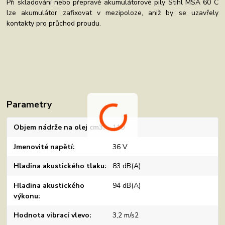
Při skladování nebo přepravě akumulátorové pily Stihl MSA 60 C
lze akumulátor zafixovat v mezipoloze, aniž by se uzavřely
kontakty pro průchod proudu.
Parametry
Objem nádrže na olej cm3
110
Jmenovité napětí
36 V
Hladina akustického tlaku
83 dB(A)
Hladina akustického
94 dB(A)
výkonu
Hodnota vibrací vlevo
3,2 m/s2