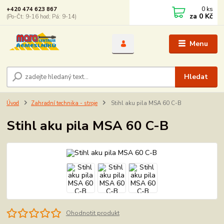
0
ks
+420 474 623 867
za
0 Kč
(Po-Čt: 9-16 hod; Pá: 9-14)
Menu
Hledat
Úvod
Zahradní technika - stroje
Stihl aku pila MSA 60 C-B
Stihl aku pila MSA 60 C-B
Ohodnotit produkt