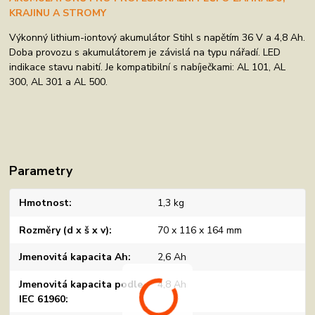
KRAJINU A STROMY
Výkonný lithium-iontový akumulátor Stihl s napětím 36 V a 4,8 Ah.
Doba provozu s akumulátorem je závislá na typu nářadí. LED
indikace stavu nabití. Je kompatibilní s nabíječkami: AL 101, AL
300, AL 301 a AL 500.
Parametry
Hmotnost
1,3 kg
Rozměry (d x š x v)
70 x 116 x 164 mm
Jmenovitá kapacita Ah
2,6 Ah
Jmenovitá kapacita podle
4,8 Ah
IEC 61960