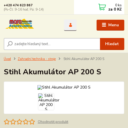
0
ks
+420 474 623 867
za
0 Kč
(Po-Čt: 9-16 hod; Pá: 9-14)
Menu
Hledat
Úvod
Zahradní technika - stroje
Stihl Akumulátor AP 200 S
Stihl Akumulátor AP 200 S
Ohodnotit produkt