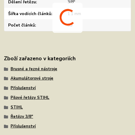
Dělení řetězu
3/8"
Šířka vodících článků
1.1 mm
Počet článků
39
Zboží zařazeno v kategoriích
Brusné a řezné nástroje
Akumulátorové stroje
Příslušenství
Pilové řetězy STIHL
STIHL
Řetězy 3/8"
Příslušenství