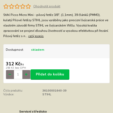
Ohodnotit produkt
Stihl Picco Micro Mini - pilový řetěz 3/8", (1,1mm), 39 článků (PMM3),
kulatý Pilové řetězy STIHL jsou vyráběny jako precizní švýcarská práce ve
vlastním závodě firmy STIHL ve švýcarském Willu. Vysoká kvalita
zpracování se projeví dlouhou životností a vysokou efektivitou při řezání.
Pilový řetěz s n...
celý popis
Dostupnost
skladem
312 Kč
/
ks
258 Kč
bez DPH
Přidat do košíku
Číslo produktu:
36100001640-39
Výrobce:
STIHL
Servisní středisko