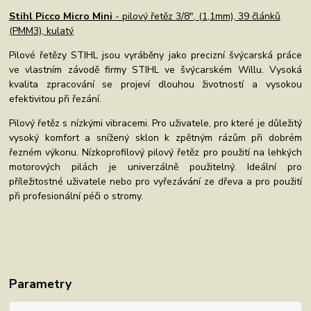
Stihl Picco Micro Mini
- pilový řetěz 3/8", (1,1mm), 39 článků
(PMM3), kulatý
Pilové řetězy STIHL jsou vyráběny jako precizní švýcarská práce
ve vlastním závodě firmy STIHL ve švýcarském Willu. Vysoká
kvalita zpracování se projeví dlouhou životností a vysokou
efektivitou při řezání.
Pilový řetěz s nízkými vibracemi. Pro uživatele, pro které je důležitý
vysoký komfort a snížený sklon k zpětným rázům při dobrém
řezném výkonu. Nízkoprofilový pilový řetěz pro použití na lehkých
motorových pilách je univerzálně použitelný. Ideální pro
příležitostné uživatele nebo pro vyřezávání ze dřeva a pro použití
při profesionální péči o stromy.
Parametry