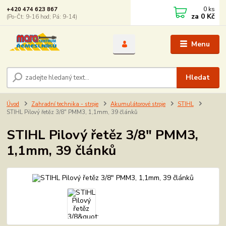
0
ks
+420 474 623 867
za
0 Kč
(Po-Čt: 9-16 hod; Pá: 9-14)
Menu
Hledat
Úvod
Zahradní technika - stroje
Akumulátorové stroje
STIHL
STIHL Pilový řetěz 3/8" PMM3, 1,1mm, 39 článků
STIHL Pilový řetěz 3/8" PMM3,
1,1mm, 39 článků