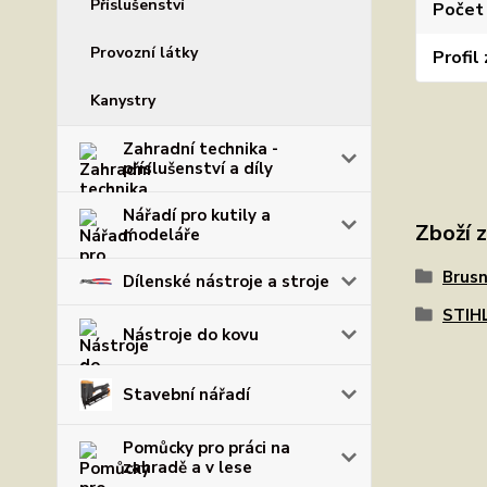
Příslušenství
Počet
Provozní látky
Profil
Kanystry
Zahradní technika -
příslušenství a díly
Nářadí pro kutily a
Zboží 
modeláře
Brusn
Dílenské nástroje a stroje
STIH
Nástroje do kovu
Stavební nářadí
Pomůcky pro práci na
zahradě a v lese