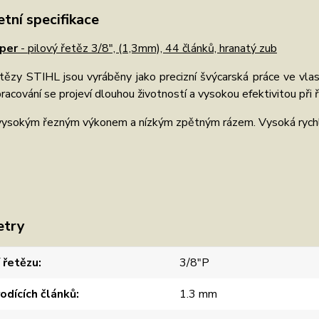
tní specifikace
uper
- pilový řetěz 3/8", (1,3mm), 44 článků, hranatý zub
etězy STIHL jsou vyráběny jako precizní švýcarská práce ve v
pracování se projeví dlouhou životností a vysokou efektivitou při ř
vysokým řezným výkonem a nízkým zpětným rázem. Vysoká rychlos
etry
 řetězu
3/8"P
vodících článků
1.3 mm