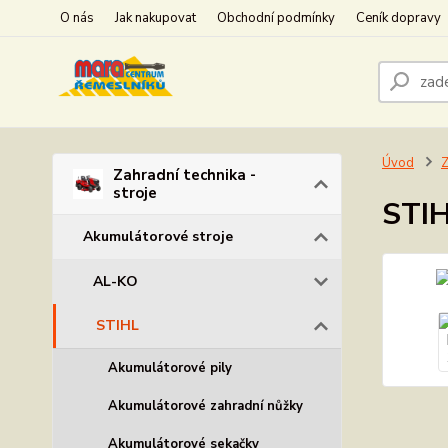
O nás
Jak nakupovat
Obchodní podmínky
Ceník dopravy
Úvod
Z
Zahradní technika -
stroje
STIH
Akumulátorové stroje
AL-KO
STIHL
Akumulátorové pily
Akumulátorové zahradní nůžky
Akumulátorové sekačky