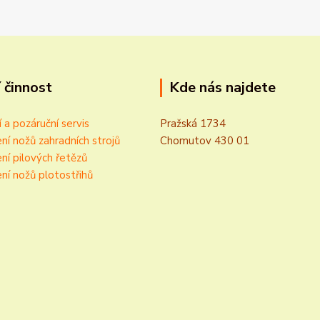
 činnost
Kde nás najdete
í a pozáruční servis
Pražská 1734
ní nožů zahradních strojů
Chomutov 430 01
ní pilových řetězů
ní nožů plotostřihů