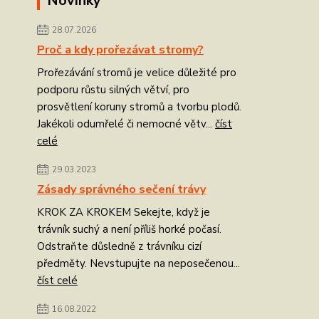
Novinky
28.07.2026
Proč a kdy prořezávat stromy?
Prořezávání stromů je velice důležité pro
podporu růstu silných větví, pro
prosvětlení koruny stromů a tvorbu plodů.
Jakékoli odumřelé či nemocné větv...
číst
celé
29.03.2023
Zásady správného sečení trávy
KROK ZA KROKEM Sekejte, když je
trávník suchý a není příliš horké počasí.
Odstraňte důsledně z trávníku cizí
předměty. Nevstupujte na neposečenou...
číst celé
16.08.2022