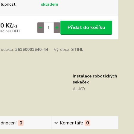
tupnost
skladem
0 Kč
/
ks
Přidat do košíku
 Kč
bez DPH
roduktu:
36160001640-44
Výrobce:
STIHL
Instalace robotických
sekaček
AL-KO
dnocení
0
Komentáře
0