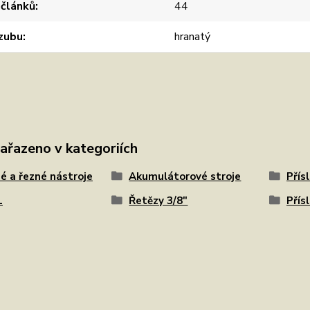
 článků
44
 zubu
hranatý
zařazeno v kategoriích
é a řezné nástroje
Akumulátorové stroje
Přís
L
Řetězy 3/8"
Přís