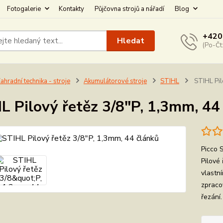
Fotogalerie
Kontakty
Půjčovna strojů a nářadí
Blog
+420
Hledat
(Po-Čt
ahradní technika - stroje
Akumulátorové stroje
STIHL
STIHL Pil
L Pilový řetěz 3/8"P, 1,3mm, 44
Picco S
Pilové
vlastn
zpracov
řezání