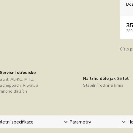
Dos
35
289
Číslo p
Servisní středisko
Na trhu déle jak 25 let
Stihl, AL-KO, MTD,
Scheppach, Riwall a
Stabilní rodinná firma
mnoho dalších
etní specifikace
Parametry
Ho