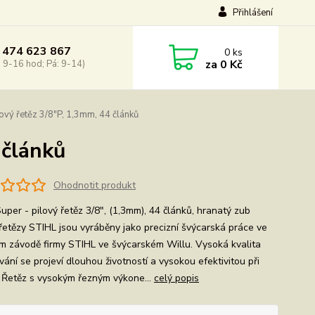
Přihlášení
 474 623 867
0
ks
za
0 Kč
: 9-16 hod; Pá: 9-14)
ový řetěz 3/8"P, 1,3mm, 44 článků
 článků
Ohodnotit produkt
uper - pilový řetěz 3/8", (1,3mm), 44 článků, hranatý zub
 řetězy STIHL jsou vyráběny jako precizní švýcarská práce ve
ím závodě firmy STIHL ve švýcarském Willu. Vysoká kvalita
ání se projeví dlouhou životností a vysokou efektivitou při
. Řetěz s vysokým řezným výkone...
celý popis