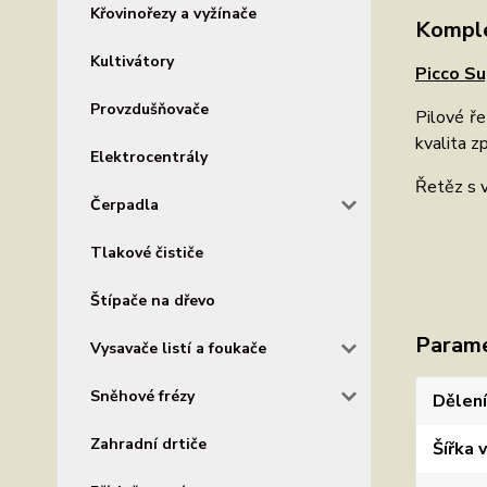
Křovinořezy a vyžínače
Komple
Kultivátory
Picco S
Provzdušňovače
Pilové ř
kvalita z
Elektrocentrály
Řetěz s 
Čerpadla
Tlakové čističe
Štípače na dřevo
Param
Vysavače listí a foukače
Sněhové frézy
Dělení
Zahradní drtiče
Šířka 