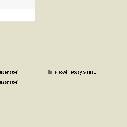
lušenství
Pilové řetězy STIHL
lušenství