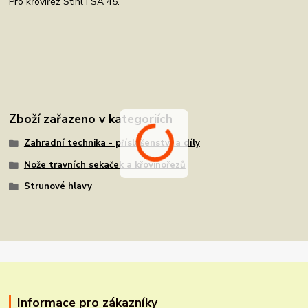
Pro křoviřez Stihl FSA 45.
Zboží zařazeno v kategoriích
Zahradní technika - příslušenství a díly
Nože travních sekaček a křovinořezů
Strunové hlavy
Informace pro zákazníky