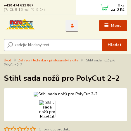
0
ks
+420 474 623 867
za
0 Kč
(Po-Čt: 9-16 hod; Pá: 9-14)
Menu
Hledat
Úvod
Zahradní technika - příslušenství a díly
Stihl sada nožů pro
PolyCut 2-2
Stihl sada nožů pro PolyCut 2-2
Ohodnotit produkt