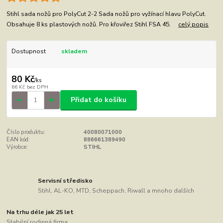
Stihl sada nožů pro PolyCut 2-2 Sada nožů pro vyžínací hlavu PolyCut.
Obsahuje 8 ks plastových nožů. Pro křoviřez Stihl FSA 45.
celý popis
Dostupnost
skladem
80 Kč
/
ks
66 Kč
bez DPH
Přidat do košíku
Číslo produktu:
40080071000
EAN kód:
886661389490
Výrobce:
STIHL
Servisní středisko
Stihl, AL-KO, MTD, Scheppach, Riwall a mnoho dalších
Na trhu déle jak 25 let
Stabilní rodinná firma