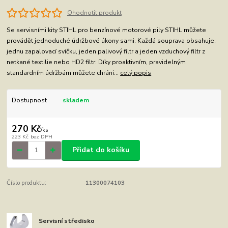
Ohodnotit produkt
Se servisními kity STIHL pro benzínové motorové pily STIHL můžete
provádět jednoduché údržbové úkony sami. Každá souprava obsahuje:
jednu zapalovací svíčku, jeden palivový filtr a jeden vzduchový filtr z
netkané textilie nebo HD2 filtr. Díky proaktivním, pravidelným
standardním údržbám můžete chráni...
celý popis
Dostupnost
skladem
270 Kč
/
ks
223 Kč
bez DPH
Přidat do košíku
Číslo produktu:
11300074103
Servisní středisko