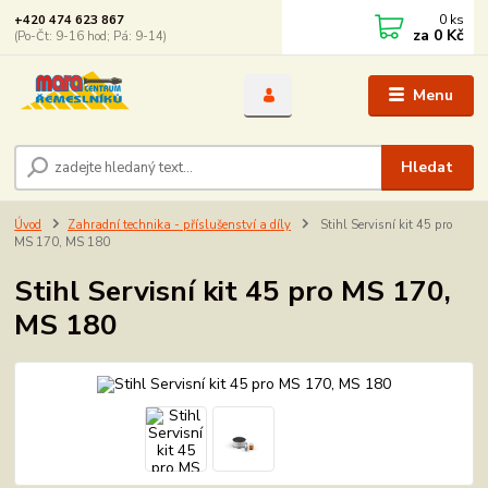
0
ks
+420 474 623 867
za
0 Kč
(Po-Čt: 9-16 hod; Pá: 9-14)
Menu
Hledat
Úvod
Zahradní technika - příslušenství a díly
Stihl Servisní kit 45 pro
MS 170, MS 180
Stihl Servisní kit 45 pro MS 170,
MS 180