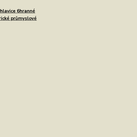
 hlavice 6hranné
ické průmyslové