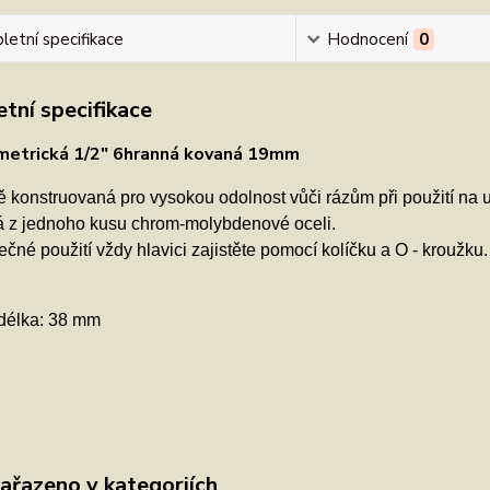
etní specifikace
Hodnocení
0
tní specifikace
 metrická 1/2" 6hranná kovaná 19mm
 konstruovaná pro vysokou odolnost vůči rázům při použití na u
 z jednoho kusu chrom-molybdenové oceli.
čné použití vždy hlavici zajistěte pomocí kolíčku a O - kroužku.
délka: 38 mm
zařazeno v kategoriích