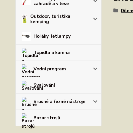
zahradě a v lese
Dílen
Outdoor, turistika,
kemping
Hořáky, letlampy
Topidla a kamna
Vodní program
Svařování
Brusné a řezné nástroje
Bazar strojů