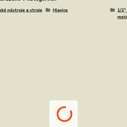
ské nástroje a stroje
Hlavice
1/2"
metr