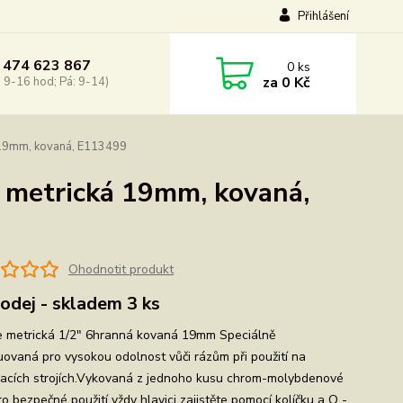
Přihlášení
 474 623 867
0
ks
za
0 Kč
: 9-16 hod; Pá: 9-14)
 19mm, kovaná, E113499
 metrická 19mm, kovaná,
Ohodnotit produkt
odej - skladem 3 ks
e metrická 1/2" 6hranná kovaná 19mm Speciálně
uovaná pro vysokou odolnost vůči rázům při použití na
acích strojích.Vykovaná z jednoho kusu chrom-molybdenové
ro bezpečné použití vždy hlavici zajistěte pomocí kolíčku a O -