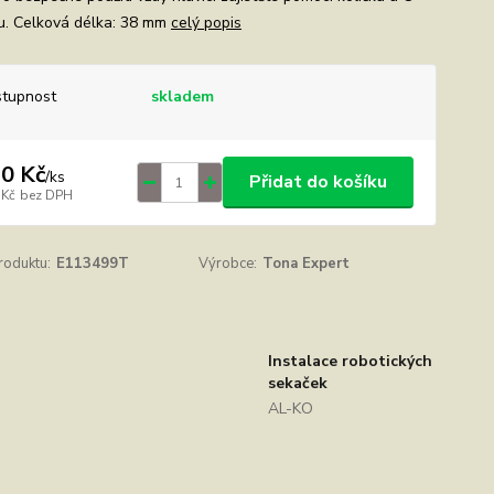
u. Celková délka: 38 mm
celý popis
tupnost
skladem
0 Kč
/
ks
Přidat do košíku
 Kč
bez DPH
roduktu:
E113499T
Výrobce:
Tona Expert
Instalace robotických
sekaček
AL-KO