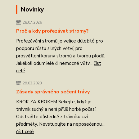
Novinky
28.07.2026
Proč a kdy prořezávat stromy?
Prořezávání stromů je velice důležité pro
podporu růstu silných větví, pro
prosvětlení koruny stromů a tvorbu plodů.
Jakékoli odumřelé či nemocné větv...
číst
celé
29.03.2023
Zásady správného sečení trávy
KROK ZA KROKEM Sekejte, když je
trávník suchý a není příliš horké počasí.
Odstraňte důsledně z trávníku cizí
předměty. Nevstupujte na neposečenou...
číst celé