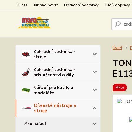
O nás
Jak nakupovat
Obchodní podmínky
Ceník dopravy
Úvod
D
Zahradní technika -
stroje
TONA
Zahradní technika -
E11
příslušenství a díly
Nářadí pro kutily a
Akce
modeláře
Dílenské nástroje a
stroje
Aku nářadí