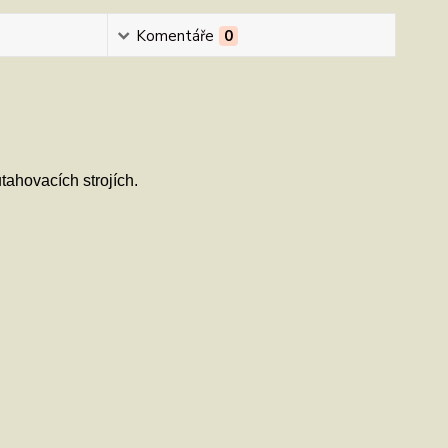
Komentáře
0
tahovacích strojích.