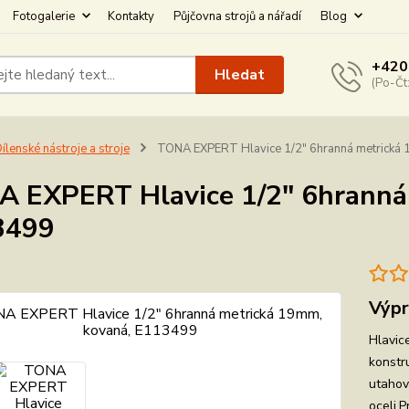
Fotogalerie
Kontakty
Půjčovna strojů a nářadí
Blog
+420
Hledat
(Po-Čt
ílenské nástroje a stroje
TONA EXPERT Hlavice 1/2" 6hranná metrická
 EXPERT Hlavice 1/2" 6hranná
3499
Výpr
Hlavic
konstr
utahov
oceli.P