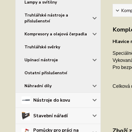
Lampy a svítilny
Kompl
Truhlářské nástroje a
příslušenství
Komple
Kompresory a olejová čerpadla
Hlavice
Truhlářské svěrky
Speciálně
Upínací nástroje
Vykovaná
Pro bezpe
Ostatní příslušenství
Náhradní díly
Celková 
Nástroje do kovu
Stavební nářadí
Zboží 
Pomůcky pro práci na