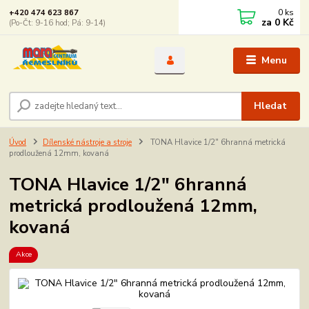
0
ks
+420 474 623 867
za
0 Kč
(Po-Čt: 9-16 hod; Pá: 9-14)
Menu
Hledat
Úvod
Dílenské nástroje a stroje
TONA Hlavice 1/2" 6hranná metrická
prodloužená 12mm, kovaná
TONA Hlavice 1/2" 6hranná
metrická prodloužená 12mm,
kovaná
Akce