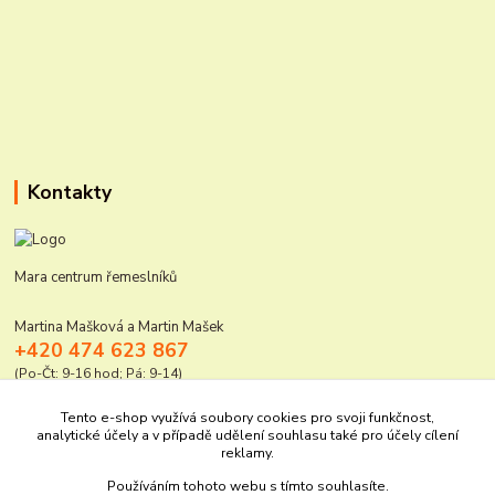
Kontakty
Mara centrum řemeslníků
Martina Mašková a Martin Mašek
+420 474 623 867
(Po-Čt: 9-16 hod; Pá: 9-14)
mara@elektro-naradi.cz
Tento e-shop využívá soubory cookies pro svoji funkčnost,
analytické účely a v případě udělení souhlasu také pro účely cílení
reklamy.
Používáním tohoto webu s tímto souhlasíte.