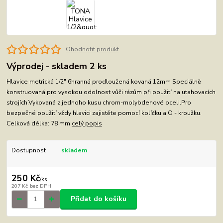
Ohodnotit produkt
Výprodej - skladem 2 ks
Hlavice metrická 1/2" 6hranná prodloužená kovaná 12mm Speciálně
konstruovaná pro vysokou odolnost vůči rázům při použití na utahovacích
strojích.Vykovaná z jednoho kusu chrom-molybdenové oceli.Pro
bezpečné použití vždy hlavici zajistěte pomocí kolíčku a O - kroužku.
Celková délka: 78 mm
celý popis
Dostupnost
skladem
250 Kč
/
ks
207 Kč
bez DPH
Přidat do košíku