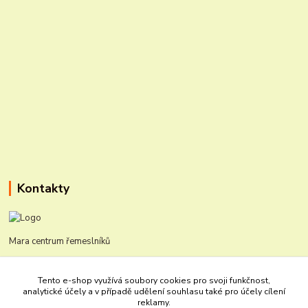
Kontakty
Mara centrum řemeslníků
Martina Mašková a Martin Mašek
Tento e-shop využívá soubory cookies pro svoji funkčnost,
+420 474 623 867
analytické účely a v případě udělení souhlasu také pro účely cílení
(Po-Čt: 9-16 hod; Pá: 9-14)
reklamy.