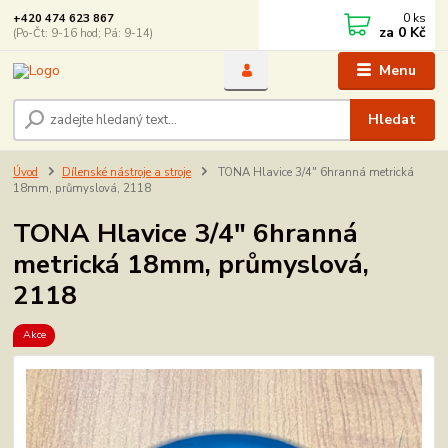
0
ks
+420 474 623 867
za
0 Kč
(Po-Čt: 9-16 hod; Pá: 9-14)
Menu
Hledat
Úvod
Dílenské nástroje a stroje
TONA Hlavice 3/4" 6hranná metrická
18mm, průmyslová, 2118
TONA Hlavice 3/4" 6hranná
metrická 18mm, průmyslová,
2118
Akce