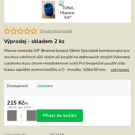
Ohodnotit produkt
Výprodej - skladem 2 ks
Hlavice metrická 3/4" 6hranná kovaná 18mm Speciálně konstruovaná pro
vysokou odolnost vůči rázům při použití na utahovacích strojích.Vykovaná
z jednoho kusu chrom-molybdenové oceli.Pro bezpečné použití vždy
hlavici zajistěte pomocí kolíčku a O - kroužku. Výška 50 mm.
celý popis
Dostupnost
skladem
215 Kč
/
ks
178 Kč
bez DPH
Přidat do košíku
Číslo produktu:
NC2118