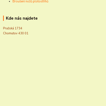
Broušení nožů plotostřihů
Kde nás najdete
Pražská 1734
Chomutov 430 01