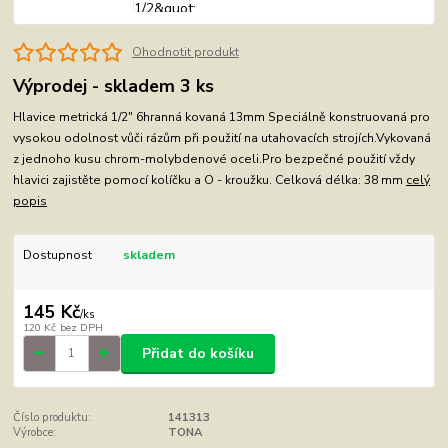
Ohodnotit produkt
Výprodej - skladem 3 ks
Hlavice metrická 1/2" 6hranná kovaná 13mm Speciálně konstruovaná pro
vysokou odolnost vůči rázům při použití na utahovacích strojích.Vykovaná
z jednoho kusu chrom-molybdenové oceli.Pro bezpečné použití vždy
hlavici zajistěte pomocí kolíčku a O - kroužku. Celková délka: 38 mm
celý
popis
Dostupnost
skladem
145 Kč
/
ks
120 Kč
bez DPH
Přidat do košíku
Číslo produktu:
141313
Výrobce:
TONA