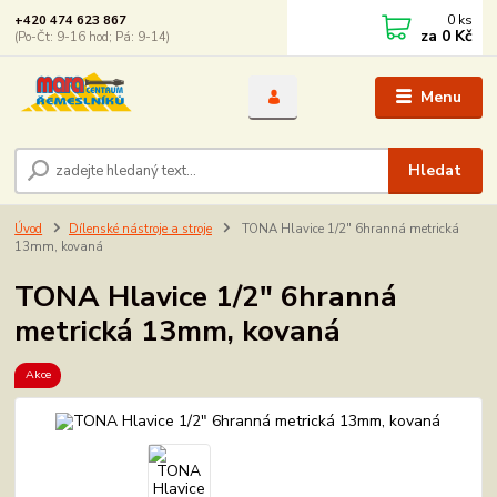
0
ks
+420 474 623 867
za
0 Kč
(Po-Čt: 9-16 hod; Pá: 9-14)
Menu
Hledat
Úvod
Dílenské nástroje a stroje
TONA Hlavice 1/2" 6hranná metrická
13mm, kovaná
TONA Hlavice 1/2" 6hranná
metrická 13mm, kovaná
Akce