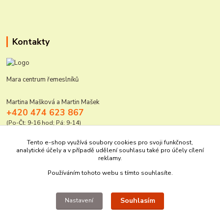
Kontakty
Mara centrum řemeslníků
Martina Mašková a Martin Mašek
+420 474 623 867
(Po-Čt: 9-16 hod; Pá: 9-14)
mara@elektro-naradi.cz
Tento e-shop využívá soubory cookies pro svoji funkčnost,
analytické účely a v případě udělení souhlasu také pro účely cílení
reklamy.
Používáním tohoto webu s tímto souhlasíte.
Souhlasím
Nastavení
Upravit sběr cookies.