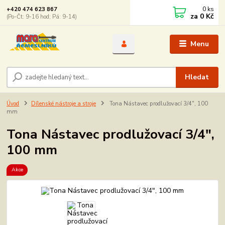
0
ks
+420 474 623 867
za
0 Kč
(Po-Čt: 9-16 hod; Pá: 9-14)
Menu
Hledat
Úvod
Dílenské nástroje a stroje
Tona Nástavec prodlužovací 3/4", 100
mm
Tona Nástavec prodlužovací 3/4",
100 mm
Akce