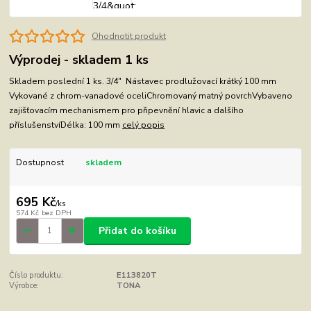
Ohodnotit produkt
Výprodej - skladem 1 ks
Skladem poslední 1 ks. 3/4" Nástavec prodlužovací krátký 100 mm
Vykované z chrom-vanadové oceliChromovaný matný povrchVybaveno
zajišťovacím mechanismem pro připevnění hlavic a dalšího
příslušenstvíDélka: 100 mm
celý popis
Dostupnost
skladem
695 Kč
/
ks
574 Kč
bez DPH
Přidat do košíku
Číslo produktu:
E113820T
Výrobce:
TONA