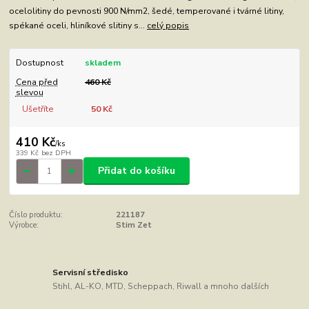
ocelolitiny do pevnosti 900 N/mm2, šedé, temperované i tvárné litiny,
spékané oceli, hliníkové slitiny s...
celý popis
Dostupnost
skladem
Cena před
460 Kč
slevou
Ušetříte
50 Kč
410 Kč
/
ks
339 Kč
bez DPH
Přidat do košíku
Číslo produktu:
221187
Výrobce:
Stim Zet
Servisní středisko
Stihl, AL-KO, MTD, Scheppach, Riwall a mnoho dalších