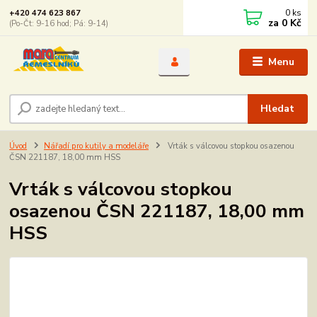
0
ks
+420 474 623 867
za
0 Kč
(Po-Čt: 9-16 hod; Pá: 9-14)
Menu
Hledat
Úvod
Nářadí pro kutily a modeláře
Vrták s válcovou stopkou osazenou
ČSN 221187, 18,00 mm HSS
Vrták s válcovou stopkou
osazenou ČSN 221187, 18,00 mm
HSS