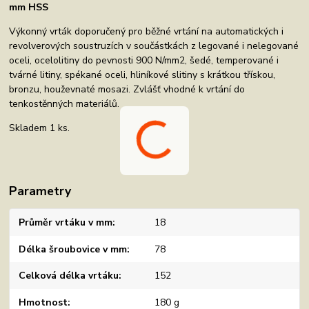
mm HSS
Výkonný vrták doporučený pro běžné vrtání na automatických i
revolverových soustruzích v součástkách z legované i nelegované
oceli, ocelolitiny do pevnosti 900 N/mm2, šedé, temperované i
tvárné litiny, spékané oceli, hliníkové slitiny s krátkou třískou,
bronzu, houževnaté mosazi. Zvlášť vhodné k vrtání do
tenkostěnných materiálů.
Skladem 1 ks.
Parametry
Průměr vrtáku v mm
18
Délka šroubovice v mm
78
Celková délka vrtáku
152
Hmotnost
180 g